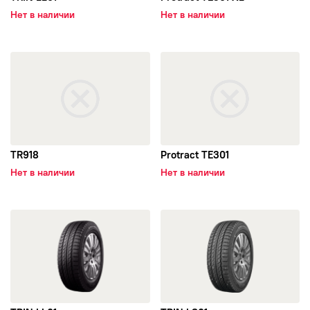
Нет в наличии
Нет в наличии
Goodride
открыть TR918
открыть Protract TE301
GoodYear
GREENTRAC
GRIPMAX
TR918
Protract TE301
Нет в наличии
Нет в наличии
GT Radial
открыть TRIN LL01
открыть TRIN LS01
Hankook
HIFLY
ATLANDER