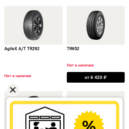
открыть AgileX A/T TR292
открыть TR652
Amtel
АШК
Delmax
AgileX A/T TR292
TR652
Kingstar
Нет в наличии
Horizon
Открыть TR652
Нет в наличии
от
6 420
₽
Landsail
открыть TR292
открыть GripX M/T TR281
Maxxis
Firestone