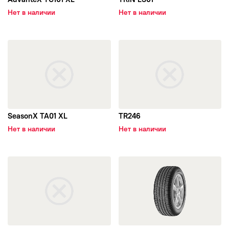
Нет в наличии
Нет в наличии
Leao
Ling Long
открыть SeasonX TA01 XL
открыть TR246
Marshal
Matador
SeasonX TA01 XL
TR246
Michelin
Нет в наличии
Нет в наличии
Mirage
открыть TR787
открыть AdvanteX SUV TR259
Nankang
Nexen