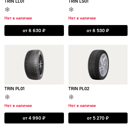
TRIN LL01
TRIN LS01
BAREZ
Нет в наличии
Нет в наличии
COMFORSER
Открыть TRIN LL01
Открыть TRIN L
от
6 630
₽
от
6 530
₽
DOUBLE STAR
открыть TRIN PL01
открыть TRIN PL02
FORMULA
IKON
ILINK
TRIN PL01
TRIN PL02
NOKIAN TYRES
Нет в наличии
Нет в наличии
Открыть TRIN PL01
Открыть TRIN P
ROTALLA
от
4 990
₽
от
5 270
₽