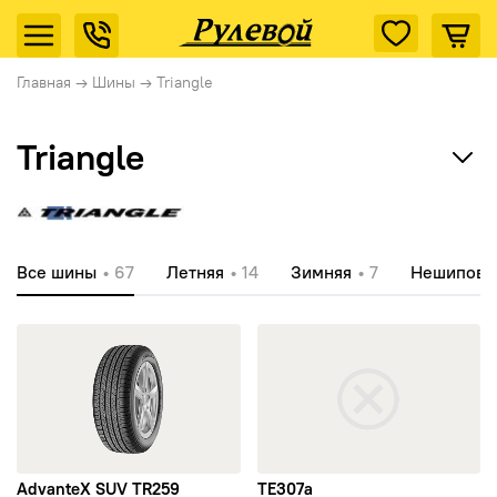
Главная
→
Шины
→
Triangle
Triangle
Ikon Tyres (Nokian Tyres)
Все шины
• 67
Летняя
• 14
Зимняя
• 7
Нешипова
Cordiant
открыть AdvanteX SUV TR259
открыть TE307a
Tunga
Rotalla
Кама
AdvanteX SUV TR259
TE307a