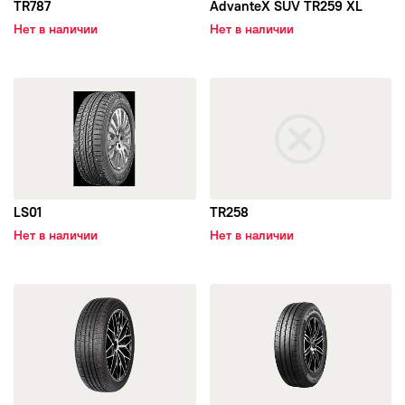
Nitto
TR787
AdvanteX SUV TR259 XL
Нет в наличии
Нет в наличии
Onyx
открыть LS01
открыть TR258
Pirelli
POWERTRAC
Rapid
LS01
TR258
Нет в наличии
Нет в наличии
ROADCRUZA
открыть AdvanteX TC101
открыть ConneX Van TV701
Roadmarch
Roadstone
Razi