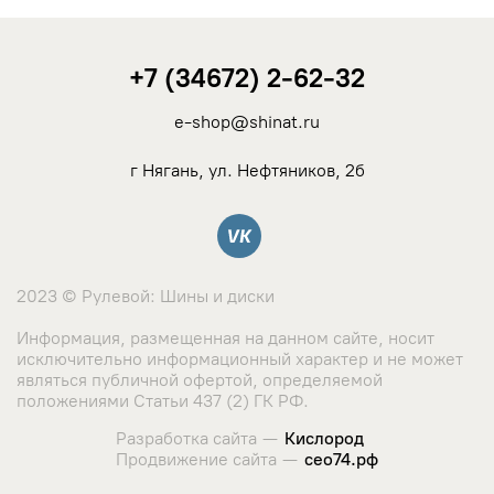
+7 (34672) 2-62-32
e-shop@shinat.ru
г Нягань, ул. Нефтяников, 2б
Вконтакте
2023 © Рулевой: Шины и диски
Информация, размещенная на данном сайте, носит
исключительно информационный характер и не может
являться публичной офертой, определяемой
положениями Статьи 437 (2) ГК РФ.
Разработка сайта —
Кислород
Продвижение сайта —
сео74.рф