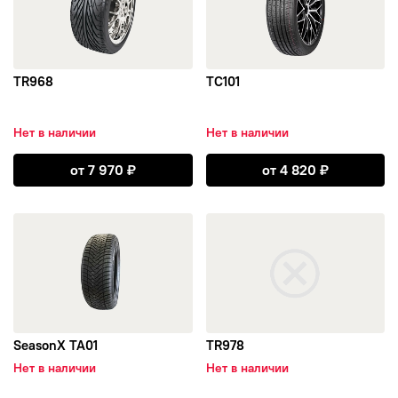
YAZD
Алтайский Шинный Комбинат
TR968
TC101
Белшина
Нет в наличии
Нет в наличии
КШЗ
Открыть TR968
Открыть TC101
от
7 970
₽
от
4 820
₽
Centara
открыть SeasonX TA01
открыть TR978
DOUBLE STAR
WestLake
Linglong
SeasonX TA01
TR978
Нет в наличии
Нет в наличии
SUNFULL