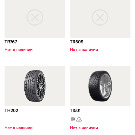
Autogreen
BFGoodrich
TR767
TR609
Bridgestone
Нет в наличии
Нет в наличии
Continental
открыть TH202
открыть TI501
Contyre
DELINTE
Dunlop
TH202
TI501
Ecovision
Нет в наличии
Нет в наличии