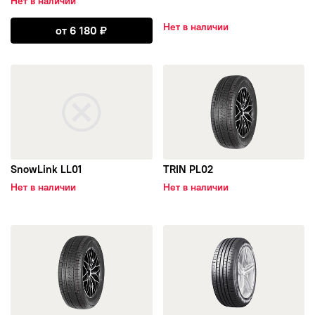
Нет в наличии
Nokian Tyres Nordman
Открыть TH201
Нет в наличии
от
6 180
₽
открыть SnowLink LL01
открыть TRIN PL02
SnowLink LL01
TRIN PL02
Нет в наличии
Нет в наличии
открыть SnowLink PL02
открыть ReliaX TE307