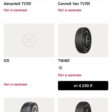
AdvanteX TC101
ConneX Van TV701
ROYALBLACK
Нет в наличии
Нет в наличии
Sailun
открыть ICE
открыть TW401
Satoya
Tigar
ICE
TW401
Toyo
Tracmax
Нет в наличии
Открыть TW401
Нет в наличии
от
4 230
₽
Triangle
открыть TR968
открыть TC101
Voltyre