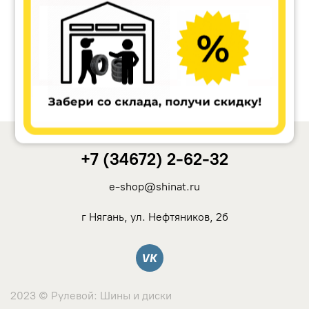
NZ
TSW
YAMATO
Landrock
+7 (34672) 2-62-32
Азов-Tech
e-shop@shinat.ru
KWM
г Нягань, ул. Нефтяников, 2б
КиК
Вконтакте
LegeArtis
2023 © Рулевой: Шины и диски
K&K