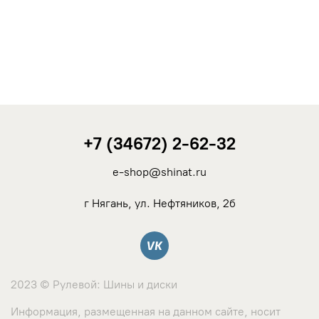
Autogreen
BFGoodrich
Bridgestone
+7 (34672) 2-62-32
Continental
e-shop@shinat.ru
Contyre
г Нягань, ул. Нефтяников, 2б
DELINTE
Вконтакте
Dunlop
2023 © Рулевой: Шины и диски
Ecovision
Информация, размещенная на данном сайте, носит