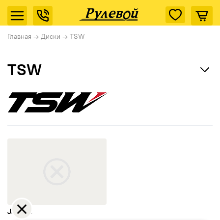
Главная
→
Диски
→
TSW
TSW
Accuride
Antera
открыть Jarama
Remain
Carwel
MAK
Jarama