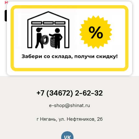
Нет в наличии
NZ
Открыть Jarama
от
8 320
₽
TSW
YAMATO
Landrock
Азов-Tech
KWM
+7 (34672) 2-62-32
КиК
e-shop@shinat.ru
г Нягань, ул. Нефтяников, 2б
LegeArtis
Вконтакте
K&K