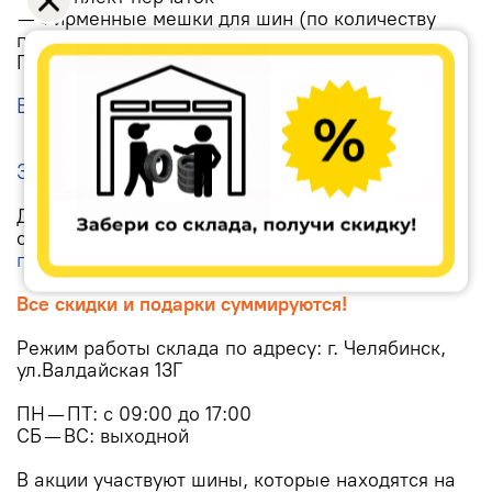
— Фирменные мешки для шин (по количеству
приобретаемых шин)
При покупке комплекта шин на сайте
Выбрать шины
Записаться на шиномонтаж
Дополнительные услуги оплачиваются отдельно
согласно действующему
прейскуранту цен
в момент обращения.
Все скидки и подарки суммируются!
Режим работы склада по адресу: г. Челябинск,
ул.Валдайская 13Г
ПН — ПТ: с 09:00 до 17:00
СБ — ВС: выходной
В акции участвуют шины, которые находятся на