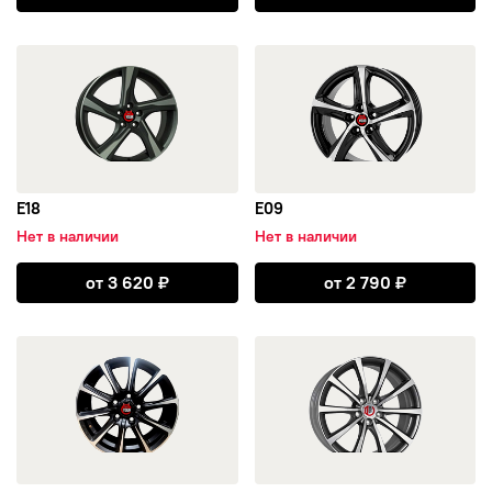
открыть E18
открыть E09
E18
E09
Нет в наличии
Нет в наличии
Открыть E18
Открыть E09
от
3 620
₽
от
2 790
₽
открыть E20
открыть E07