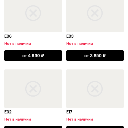
ТЗСК
LS
E06
E03
ФМЗ
Нет в наличии
Нет в наличии
Открыть E06
Открыть E03
от
4 930
₽
от
3 850
₽
X-trike
открыть E02
открыть E17
Replay
Cross Street
MW Eurodisk
E02
E17
X-Race
Нет в наличии
Нет в наличии