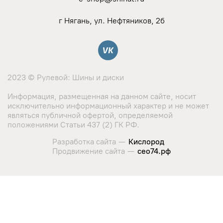
г Нягань, ул. Нефтяников, 2б
Вконтакте
2023 © Рулевой: Шины и диски
Информация, размещенная на данном сайте, носит
исключительно информационный характер и не может
являться публичной офертой, определяемой
положениями Статьи 437 (2) ГК РФ.
Разработка сайта —
Кислород
Продвижение сайта —
сео74.рф
Сайт использует cookie-файлы и сервис сбора метрических
данных его посетителей.
Оставаясь на сайте, вы соглашаетесь с использованием
данных технологий. Ознакомиться с "
Политикой
использования cookie-файлов
"