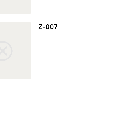
07
Z-007
COMFORSER
DOUB
NOKI