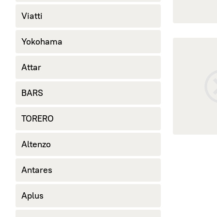
245/40 R18
Viatti
265/60 R18
285/60 R18
Yokohama
открыть Z-0
Attar
BARS
TORERO
Altenzo
Antares
Aplus