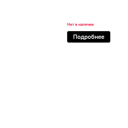
Нет в наличии
Подробнее
ATLANDER
BAREZ
LE STAR
FORMULA
IKON
AN TYRES
ROTALLA
YAZD TIRE