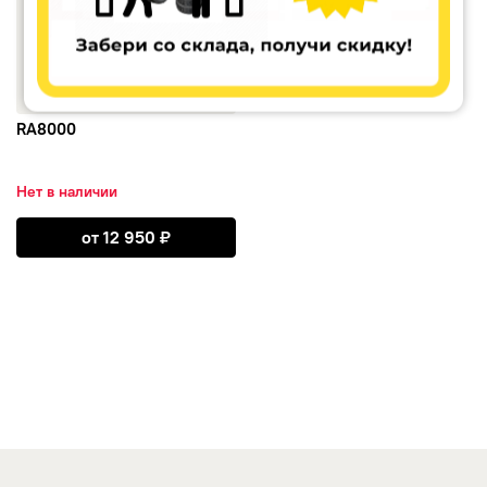
Autogreen
BFGoodrich
RA8000
Bridgestone
Нет в наличии
Continental
Открыть RA8000
от
12 950
₽
Contyre
DELINTE
Dunlop
Ecovision