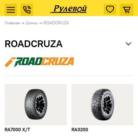
Главная
→
Шины
→
ROADCRUZA
ROADCRUZA
Ikon Tyres (Nokian Tyres)
Cordiant
открыть RA7000 X/T
открыть RA3200
Tunga
Rotalla
Кама
RA7000 X/T
RA3200