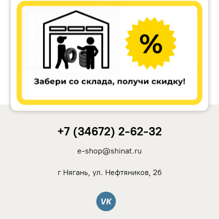
Ikon Tyres (Nokian Tyres)
Cordiant
Tunga
Rotalla
+7 (34672) 2-62-32
Кама
e-shop@shinat.ru
Viatti
г Нягань, ул. Нефтяников, 2б
Yokohama
Вконтакте