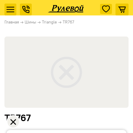
Главная
→
Шины
→
Triangle
→
TR767
TR767