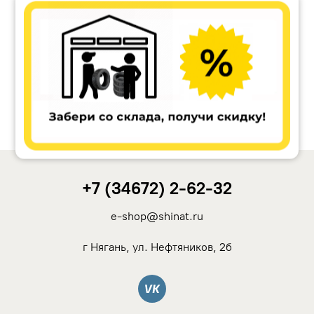
Ikon Tyres (Nokian Tyres)
Cordiant
Tunga
Rotalla
+7 (34672) 2-62-32
Кама
e-shop@shinat.ru
Viatti
г Нягань, ул. Нефтяников, 2б
Yokohama
Вконтакте