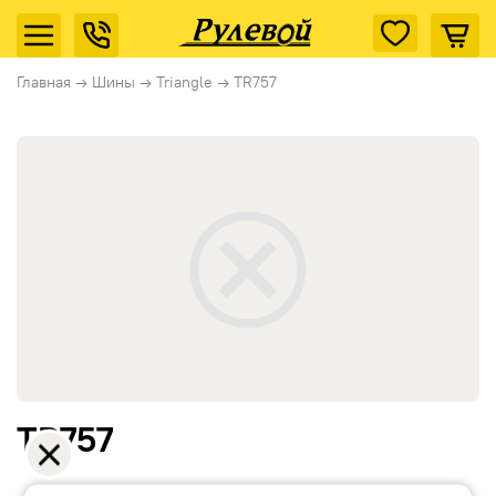
Главная
→
Шины
→
Triangle
→
TR757
TR757