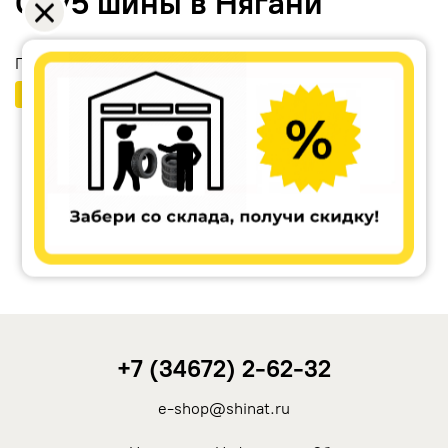
G075 шины в Нягани
Перчатки в подарок
Бесплатный шиномонтаж
Ikon Tyres (Nokian Tyres)
Cordiant
Tunga
Rotalla
+7 (34672) 2-62-32
Кама
e-shop@shinat.ru
Viatti