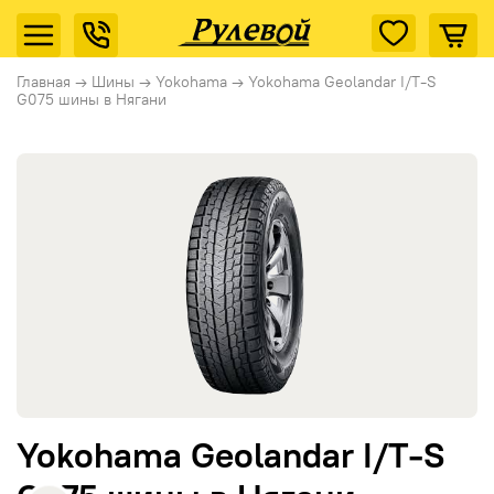
Главная
→
Шины
→
Yokohama
→
Yokohama Geolandar I/T-S
G075 шины в Нягани
Yokohama Geolandar I/T-S