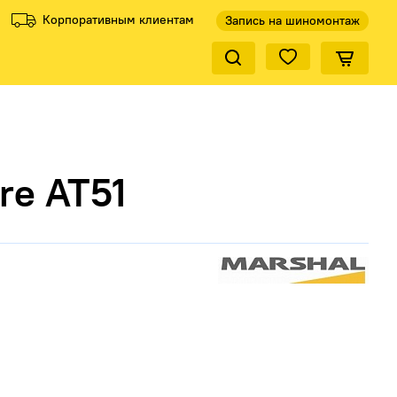
Корпоративным клиентам
Запись на шиномонтаж
Закрыть по
ели
ели
Все производители
Все производители
re AT51
КиК