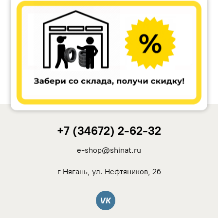
Ikon Tyres (Nokian Tyres)
Cordiant
Tunga
Rotalla
+7 (34672) 2-62-32
Кама
e-shop@shinat.ru
Viatti
г Нягань, ул. Нефтяников, 2б
Yokohama
Вконтакте