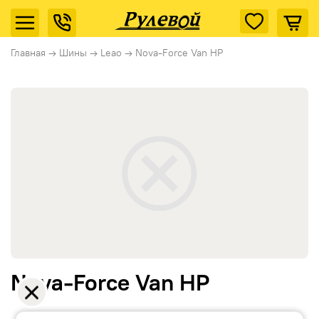
Главная
→
Шины
→
Leao
→
Nova-Force Van HP
Nova-Force Van HP