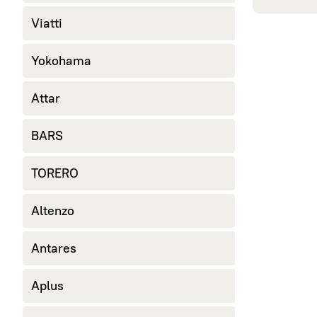
245/40 R18
Viatti
265/60 R18
285/60 R18
Yokohama
Attar
BARS
TORERO
Altenzo
Antares
Aplus