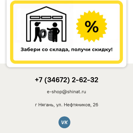
Ikon Tyres (Nokian Tyres)
Cordiant
Tunga
Rotalla
+7 (34672) 2-62-32
Кама
e-shop@shinat.ru
Viatti
г Нягань, ул. Нефтяников, 2б
Yokohama
Вконтакте