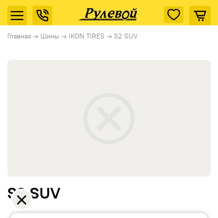
Главная
→
Шины
→
IKON TIRES
→
S2 SUV
S2 SUV