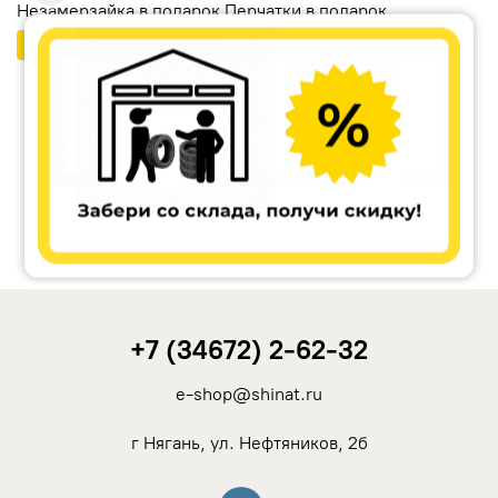
Незамерзайка в подарок Перчатки в подарок
Бесплатный шиномонтаж
Ikon Tyres (Nokian Tyres)
Cordiant
Tunga
Rotalla
+7 (34672) 2-62-32
Кама
e-shop@shinat.ru
Viatti
г Нягань, ул. Нефтяников, 2б
Yokohama
Вконтакте