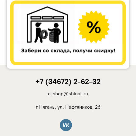
Ikon Tyres (Nokian Tyres)
Cordiant
Tunga
Rotalla
+7 (34672) 2-62-32
Кама
e-shop@shinat.ru
Viatti
г Нягань, ул. Нефтяников, 2б
Yokohama
Вконтакте