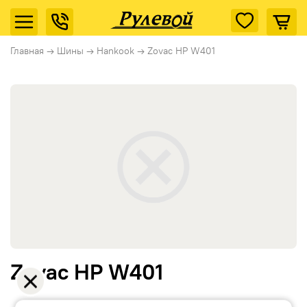
Главная
→
Шины
→
Hankook
→
Zovac HP W401
Zovac HP W401