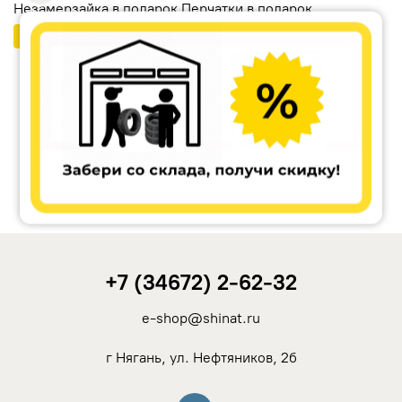
Незамерзайка в подарок Перчатки в подарок
Бесплатный шиномонтаж
Ikon Tyres (Nokian Tyres)
Cordiant
Tunga
Rotalla
+7 (34672) 2-62-32
Кама
e-shop@shinat.ru
Viatti
г Нягань, ул. Нефтяников, 2б
Yokohama
Вконтакте