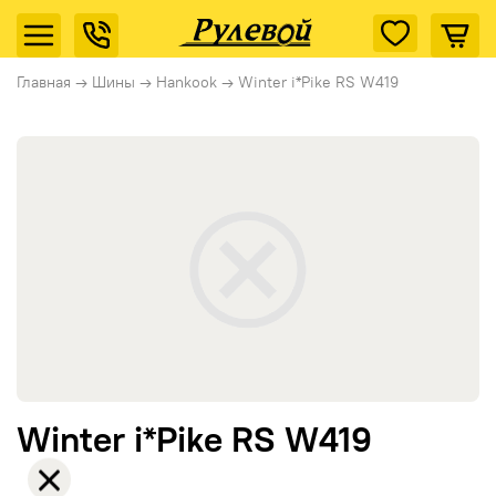
Главная
→
Шины
→
Hankook
→
Winter i*Pike RS W419
Winter i*Pike RS W419