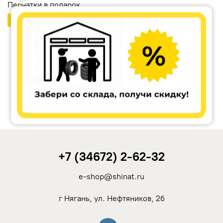
Перчатки в подарок
Бесплатный шиномонтаж
Ikon Tyres (Nokian Tyres)
Cordiant
Tunga
Rotalla
+7 (34672) 2-62-32
Кама
e-shop@shinat.ru
Viatti
г Нягань, ул. Нефтяников, 2б
Yokohama
Вконтакте