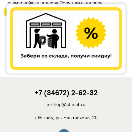
Незамерзайка в подарок Перчатки в подарок
Бесплатный шиномонтаж
Ikon Tyres (Nokian Tyres)
Cordiant
Tunga
Rotalla
+7 (34672) 2-62-32
Кама
e-shop@shinat.ru
Viatti
г Нягань, ул. Нефтяников, 2б
Yokohama
Вконтакте