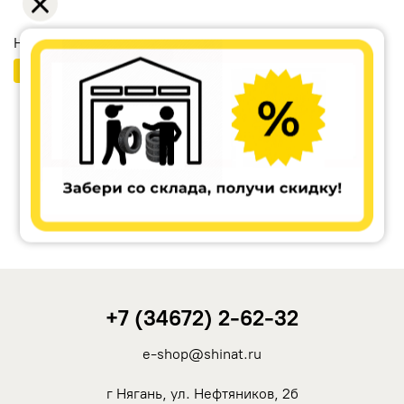
Незамерзайка в подарок Перчатки в подарок
Бесплатный шиномонтаж
Ikon Tyres (Nokian Tyres)
Cordiant
Tunga
Rotalla
+7 (34672) 2-62-32
Кама
e-shop@shinat.ru
Viatti
г Нягань, ул. Нефтяников, 2б