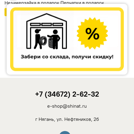
Незамерзайка в подарок Перчатки в подарок
Бесплатный шиномонтаж
Ikon Tyres (Nokian Tyres)
Cordiant
Tunga
Rotalla
+7 (34672) 2-62-32
Кама
e-shop@shinat.ru
Viatti
г Нягань, ул. Нефтяников, 2б
Yokohama
Вконтакте