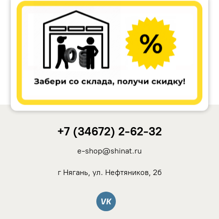
Ikon Tyres (Nokian Tyres)
Cordiant
Tunga
Rotalla
+7 (34672) 2-62-32
Кама
e-shop@shinat.ru
Viatti
г Нягань, ул. Нефтяников, 2б
Yokohama
Вконтакте