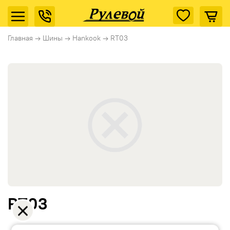
Главная
→
Шины
→
Hankook
→
RT03
RT03