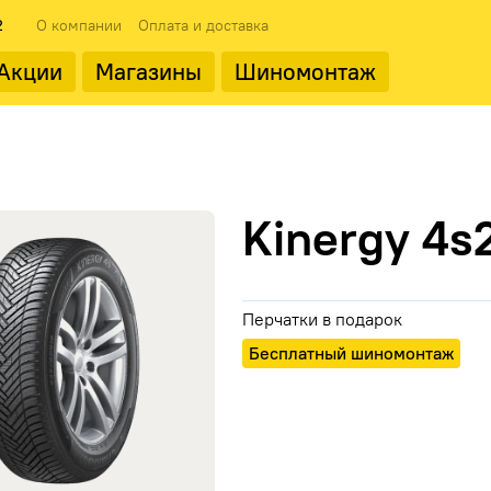
2
О компании
Оплата и доставка
Акции
Магазины
Шиномонтаж
 типоразмеры
ода
Популярные производит
Популярные производит
Kinergy 4s
Перчатки в подарок
Landrock
Бесплатный шиномонтаж
ФМЗ