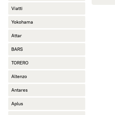
245/40 R18
Viatti
265/60 R18
285/60 R18
Yokohama
Attar
BARS
TORERO
Altenzo
Antares
Aplus