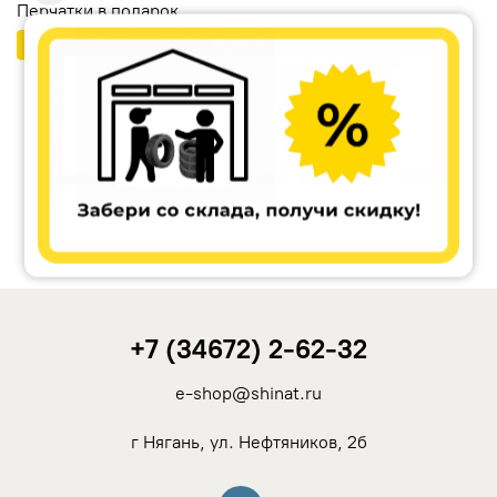
Перчатки в подарок
Бесплатный шиномонтаж
Ikon Tyres (Nokian Tyres)
Cordiant
Tunga
Rotalla
+7 (34672) 2-62-32
Кама
e-shop@shinat.ru
Viatti
г Нягань, ул. Нефтяников, 2б
Yokohama
Вконтакте