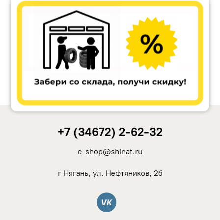
Ikon Tyres (Nokian Tyres)
Cordiant
Tunga
Rotalla
+7 (34672) 2-62-32
Кама
e-shop@shinat.ru
Viatti
г Нягань, ул. Нефтяников, 2б
Yokohama
Вконтакте