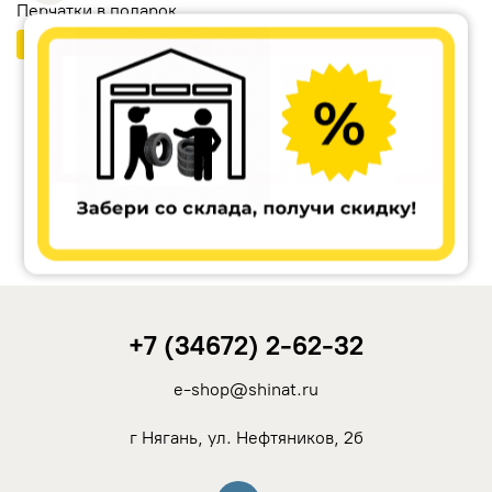
Перчатки в подарок
Бесплатный шиномонтаж
Ikon Tyres (Nokian Tyres)
Cordiant
Tunga
Rotalla
+7 (34672) 2-62-32
Кама
e-shop@shinat.ru
Viatti
г Нягань, ул. Нефтяников, 2б
Yokohama
Вконтакте