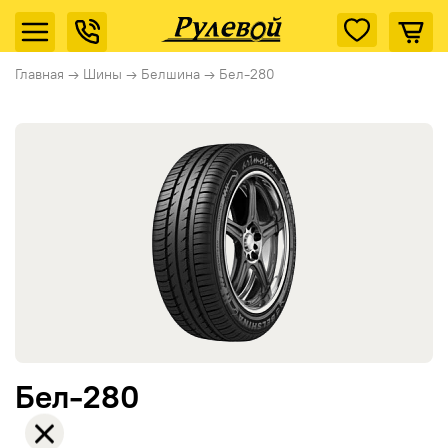
Главная
→
Шины
→
Белшина
→
Бел-280
Бел-280