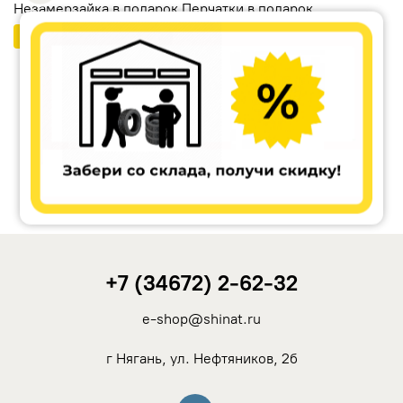
Незамерзайка в подарок Перчатки в подарок
Бесплатный шиномонтаж
Ikon Tyres (Nokian Tyres)
Cordiant
Tunga
Rotalla
+7 (34672) 2-62-32
Кама
e-shop@shinat.ru
Viatti
г Нягань, ул. Нефтяников, 2б
Yokohama
Вконтакте