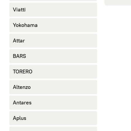
245/40 R18
Viatti
265/60 R18
285/60 R18
Yokohama
Attar
BARS
TORERO
Altenzo
Antares
Aplus