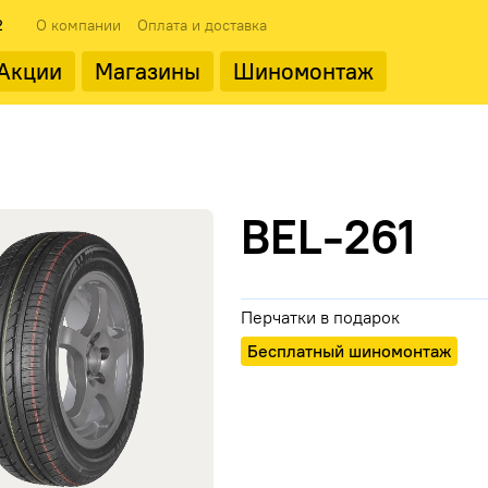
2
О компании
Оплата и доставка
Акции
Магазины
Шиномонтаж
 типоразмеры
ода
Популярные производит
Популярные производит
BEL-261
Перчатки в подарок
Landrock
Бесплатный шиномонтаж
ФМЗ