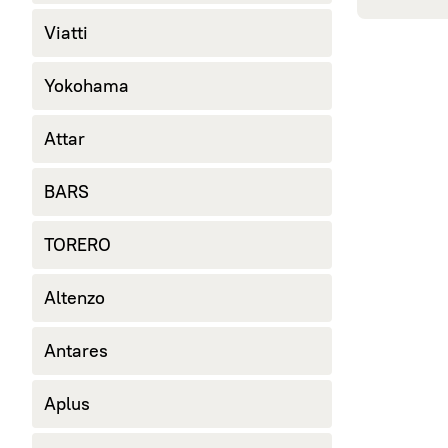
245/40 R18
Viatti
265/60 R18
285/60 R18
Yokohama
Attar
BARS
TORERO
Altenzo
Antares
Aplus