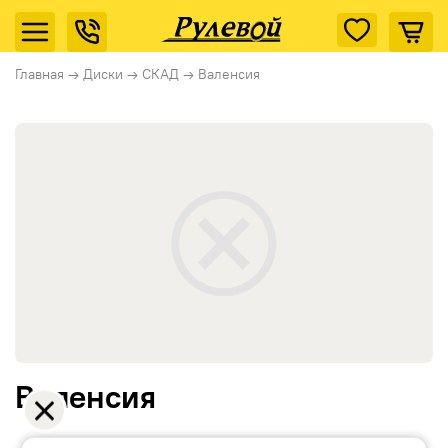
Главная
→
Диски
→
СКАД
→
Валенсия
Валенсия