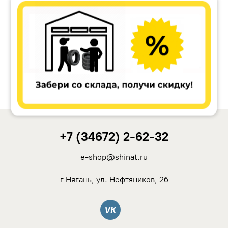
Accuride
Antera
Remain
Carwel
+7 (34672) 2-62-32
MAK
e-shop@shinat.ru
NZ
г Нягань, ул. Нефтяников, 2б
TSW
Вконтакте