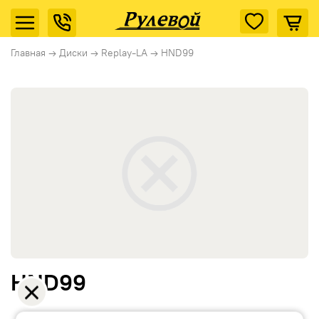
Главная
→
Диски
→
Replay-LA
→
HND99
HND99