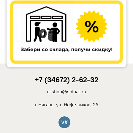
Accuride
Antera
Remain
Carwel
+7 (34672) 2-62-32
MAK
e-shop@shinat.ru
NZ
г Нягань, ул. Нефтяников, 2б
TSW
Вконтакте