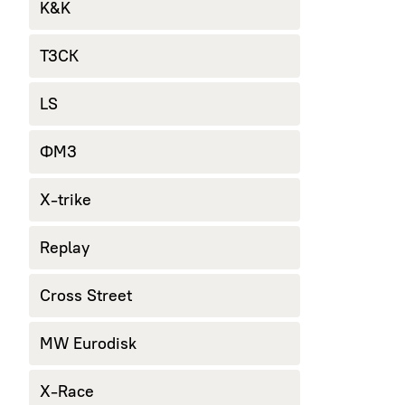
K&K
ТЗСК
LS
ФМЗ
X-trike
Replay
Cross Street
MW Eurodisk
X-Race