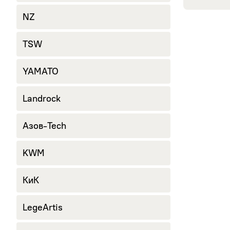
NZ
TSW
YAMATO
Landrock
Азов-Tech
KWM
КиК
LegeArtis