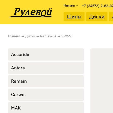
Нягань
+7 (34672) 2-62-3
Найти
Шины
Диски
Подбор дисков
Диаметр об
Главная
→
Диски
→
Replay-LA
→
VW99
Каталог дисков
13"
Подбор по параметрам
14"
15"
Accuride
Тип диска
16"
Литые диски
17"
Antera
Стальные диски
18"
19"
Remain
20"
21"
22"
Carwel
MAK