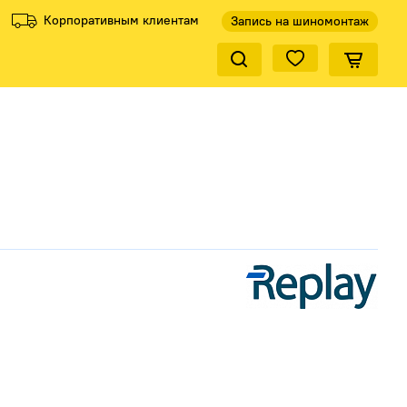
Корпоративным клиентам
Запись на шиномонтаж
Закрыть по
ели
Все производители
КиК