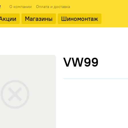
2
О компании
Оплата и доставка
Акции
Магазины
Шиномонтаж
ода
Популярные производит
VW99
Landrock
ФМЗ