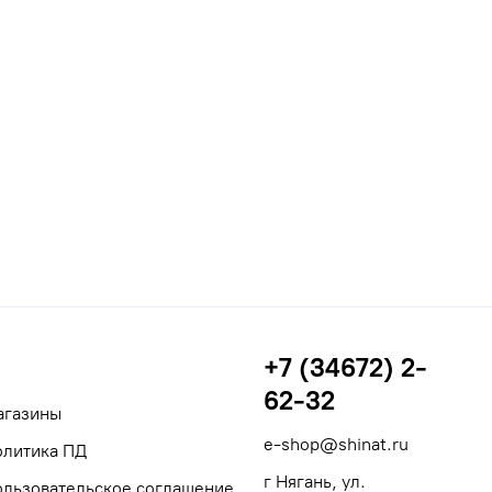
+7 (34672) 2-
62-32
агазины
e-shop@shinat.ru
олитика ПД
г Нягань, ул.
ользовательское соглашение