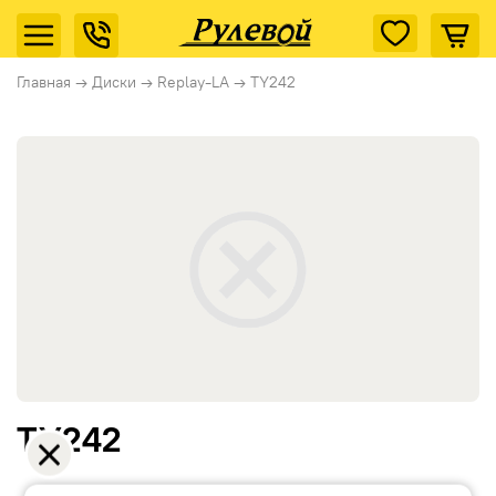
Главная
→
Диски
→
Replay-LA
→
TY242
TY242