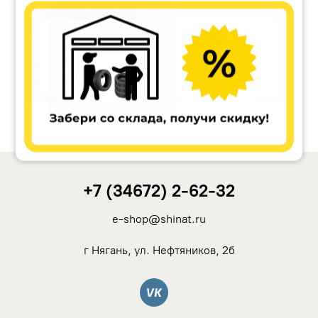
Accuride
Antera
Remain
Carwel
+7 (34672) 2-62-32
MAK
e-shop@shinat.ru
NZ
г Нягань, ул. Нефтяников, 2б
TSW
Вконтакте