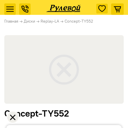
Главная
→
Диски
→
Replay-LA
→
Concept-TY552
Concept-TY552