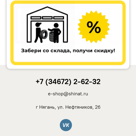
Accuride
Antera
Remain
Carwel
+7 (34672) 2-62-32
MAK
e-shop@shinat.ru
NZ
г Нягань, ул. Нефтяников, 2б
TSW
Вконтакте