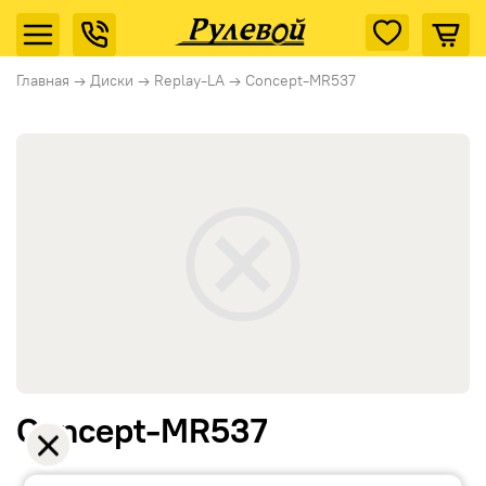
Главная
→
Диски
→
Replay-LA
→
Concept-MR537
Concept-MR537