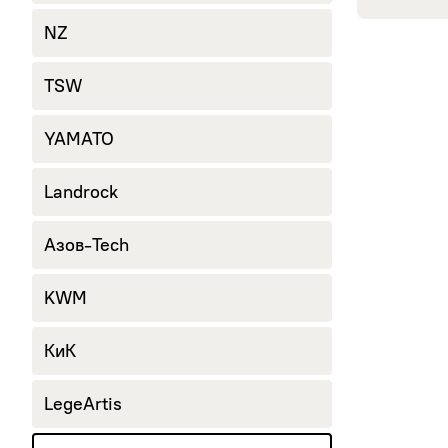
NZ
TSW
YAMATO
Landrock
Азов-Tech
KWM
КиК
LegeArtis