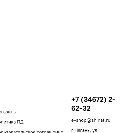
+7 (34672) 2-
62-32
агазины
e-shop@shinat.ru
олитика ПД
г Нягань, ул.
ользовательское соглашение