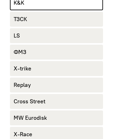
K&K
ТЗСК
LS
ФМЗ
X-trike
Replay
Cross Street
MW Eurodisk
X-Race