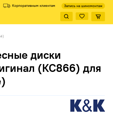
Корпоративным клиентам
Запись на шиномонтаж
Закрыть по
ели
Все производители
ьё)
есные диски
игинал (КС866) для
ё)
КиК