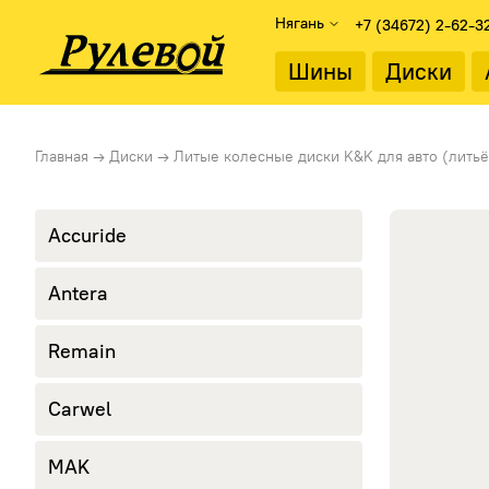
Нягань
+7 (34672) 2-62-3
Найти
Шины
Диски
Подбор дисков
Диаметр об
Главная
→
Диски
→
Литые колесные диски K&K для авто (литьё
Каталог дисков
13"
Подбор по параметрам
14"
15"
Accuride
Тип диска
16"
Литые диски
17"
Antera
Стальные диски
18"
19"
Remain
20"
21"
22"
Carwel
MAK