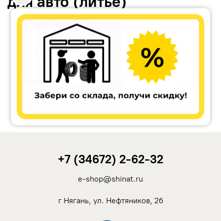
для авто (литьё)
Accuride
Antera
Remain
Carwel
+7 (34672) 2-62-32
MAK
e-shop@shinat.ru
NZ
г Нягань, ул. Нефтяников, 2б