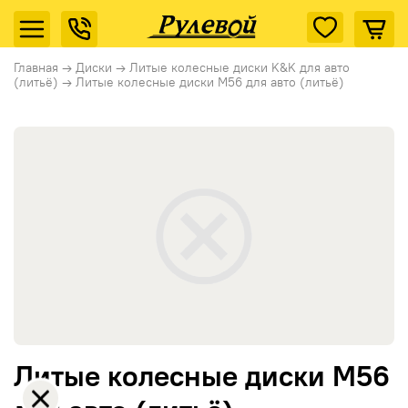
Главная
→
Диски
→
Литые колесные диски K&K для авто
(литьё)
→
Литые колесные диски М56 для авто (литьё)
Литые колесные диски М56