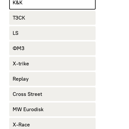
K&K
ТЗСК
LS
ФМЗ
X-trike
Replay
Cross Street
MW Eurodisk
X-Race