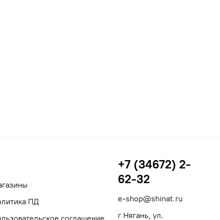
+7 (34672) 2-
62-32
агазины
e-shop@shinat.ru
олитика ПД
г Нягань, ул.
ользовательское соглашение