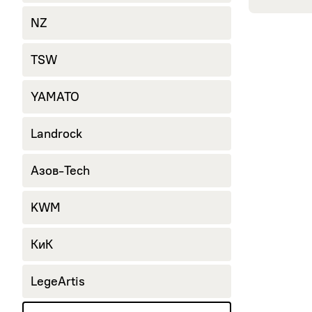
245/40 R18
NZ
265/60 R18
285/60 R18
TSW
YAMATO
Landrock
Азов-Tech
KWM
КиК
LegeArtis