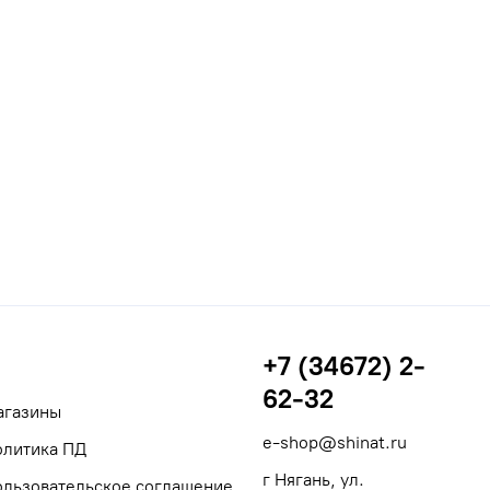
+7 (34672) 2-
62-32
агазины
e-shop@shinat.ru
олитика ПД
г Нягань, ул.
ользовательское соглашение