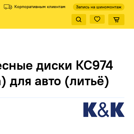
Корпоративным клиентам
Запись на шиномонтаж
Закрыть по
ели
ели
Все производители
Все производители
есные диски КС974
) для авто (литьё)
КиК