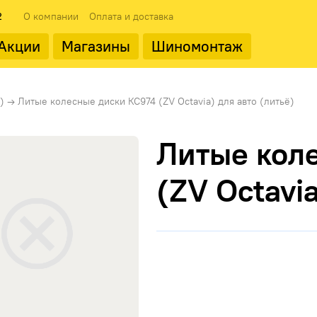
2
О компании
Оплата и доставка
Акции
Магазины
Шиномонтаж
 типоразмеры
ода
Популярные производит
Популярные производит
)
→
Литые колесные диски КС974 (ZV Octavia) для авто (литьё)
Литые кол
(ZV Octavia
Landrock
ФМЗ