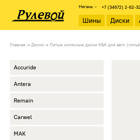
Нягань
+7 (34672) 2-62-3
Найти
Шины
Диски
Подбор шин
Подбор дисков
Популярные
Диаметр об
Главная
→
Диски
→
Литые колесные диски K&K для авто (литьё
Каталог шин
Каталог дисков
175/65 R14
13"
Подбор по параметрам
Подбор по параметрам
185/65 R15
14"
195/60 R15
15"
Accuride
Сезон
Тип диска
195/65 R15
16"
Зимние шины
Литые диски
205/55 R16
17"
Antera
Летние шины
Стальные диски
205/60 R16
18"
215/60 R16
19"
Remain
215/65 R16
20"
215/55 R17
21"
225/60 R17
22"
Carwel
225/65 R17
225/55 R18
MAK
235/45 R18