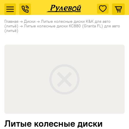
Главная
→
Диски
→
Литые колесные диски K&K для авто
(литьё)
→
Литые колесные диски КС880 (Granta FL) для авто
(литьё)
Литые колесные диски