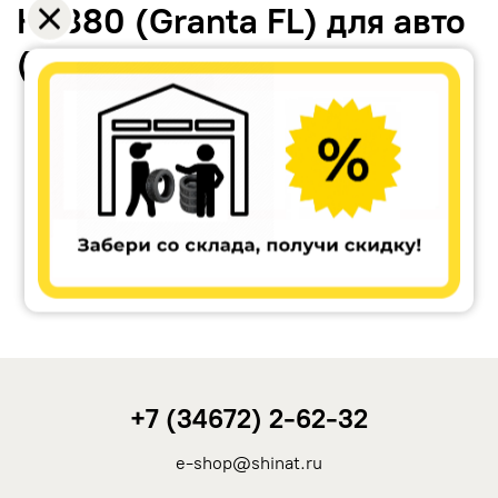
КС880 (Granta FL) для авто
(литьё)
Accuride
Antera
Remain
Carwel
+7 (34672) 2-62-32
MAK
e-shop@shinat.ru