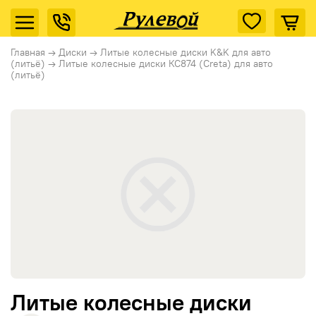
Главная
→
Диски
→
Литые колесные диски K&K для авто
(литьё)
→
Литые колесные диски КС874 (Creta) для авто
(литьё)
Литые колесные диски