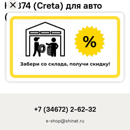
КС874 (Creta) для авто
(литьё)
Accuride
Antera
Remain
Carwel
+7 (34672) 2-62-32
MAK
e-shop@shinat.ru