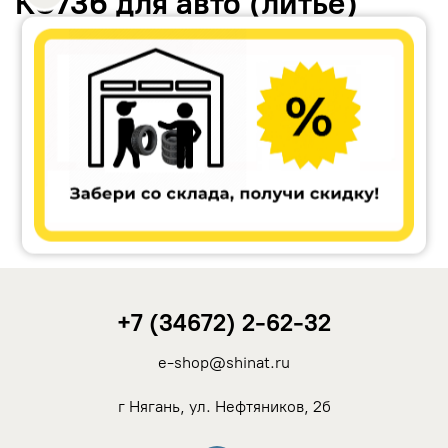
КС736 для авто (литьё)
Accuride
Antera
Remain
Carwel
+7 (34672) 2-62-32
MAK
e-shop@shinat.ru
NZ
г Нягань, ул. Нефтяников, 2б