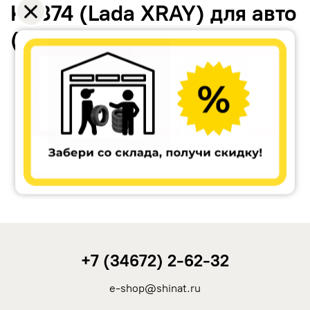
KC874 (Lada XRAY) для авто
(литьё)
Accuride
Antera
Remain
Carwel
+7 (34672) 2-62-32
MAK
e-shop@shinat.ru