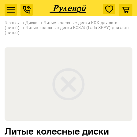
Главная
→
Диски
→
Литые колесные диски K&K для авто
(литьё)
→
Литые колесные диски KC874 (Lada XRAY) для авто
(литьё)
Литые колесные диски