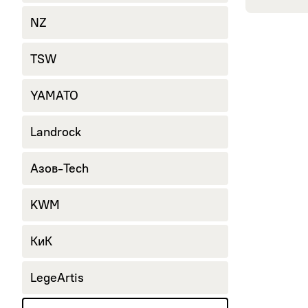
245/40 R18
NZ
265/60 R18
285/60 R18
TSW
YAMATO
Landrock
Азов-Tech
KWM
КиК
LegeArtis