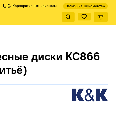
Корпоративным клиентам
Запись на шиномонтаж
Закрыть по
ели
ели
Все производители
Все производители
есные диски KC866
литьё)
КиК