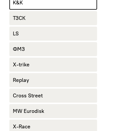
K&K
ТЗСК
LS
ФМЗ
X-trike
Replay
Cross Street
MW Eurodisk
X-Race