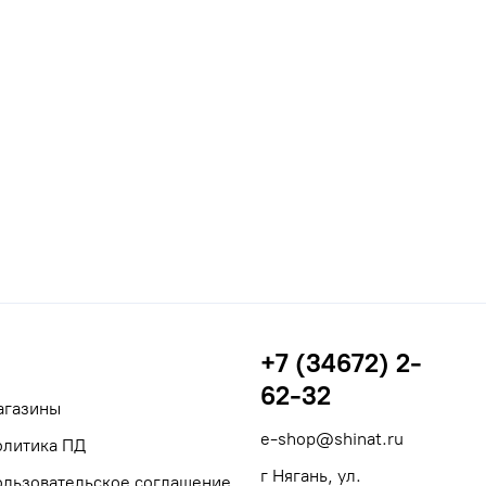
+7 (34672) 2-
62-32
агазины
e-shop@shinat.ru
олитика ПД
г Нягань, ул.
ользовательское соглашение