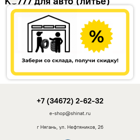
KC777 для авто (литьё)
Accuride
Antera
Remain
Carwel
+7 (34672) 2-62-32
MAK
e-shop@shinat.ru
NZ
г Нягань, ул. Нефтяников, 2б