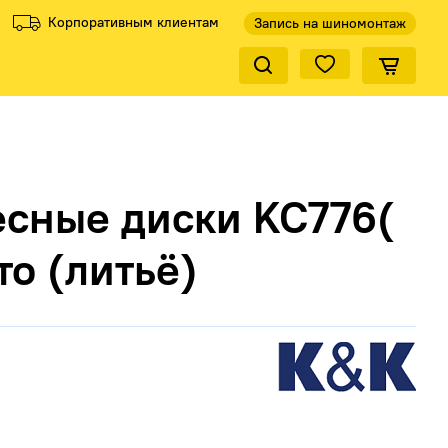
Корпоративным клиентам
Запись на шиномонтаж
Закрыть по
ели
Все производители
есные диски KC776(
то (литьё)
КиК