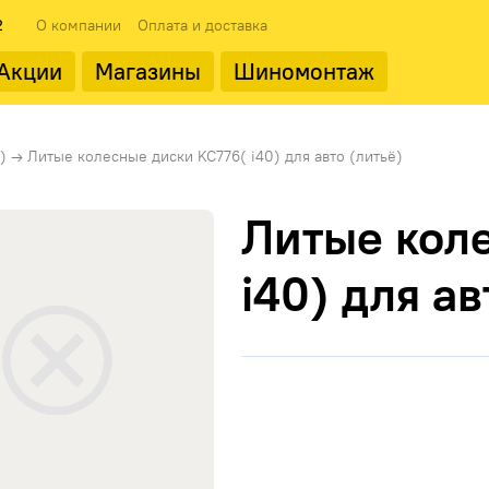
2
О компании
Оплата и доставка
Акции
Магазины
Шиномонтаж
ода
Популярные производит
)
→
Литые колесные диски KC776( i40) для авто (литьё)
Литые кол
i40) для ав
Landrock
ФМЗ