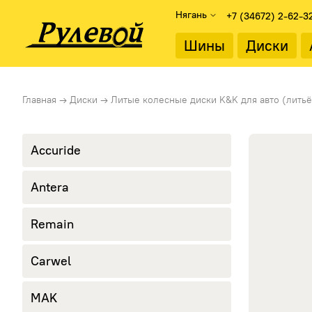
Нягань
+7 (34672) 2-62-3
Найти
Шины
Диски
Подбор дисков
Диаметр об
Главная
→
Диски
→
Литые колесные диски K&K для авто (литьё
Каталог дисков
13"
Подбор по параметрам
14"
15"
Accuride
Тип диска
16"
Литые диски
17"
Antera
Стальные диски
18"
19"
Remain
20"
21"
22"
Carwel
MAK