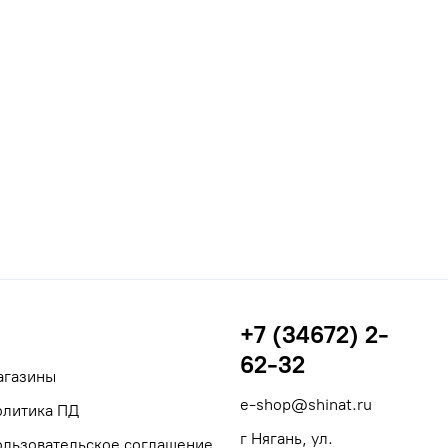
+7 (34672) 2-
62-32
агазины
e-shop@shinat.ru
олитика ПД
г Нягань, ул.
ользовательское соглашение