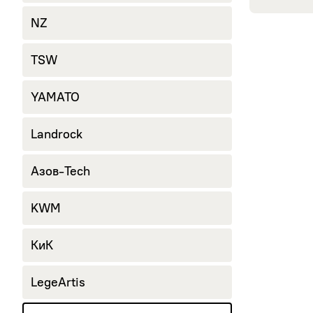
NZ
TSW
YAMATO
Landrock
Азов-Tech
KWM
КиК
LegeArtis