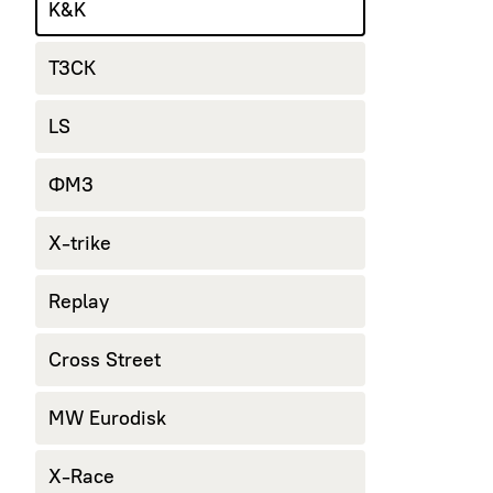
K&K
ТЗСК
LS
ФМЗ
X-trike
Replay
Cross Street
MW Eurodisk
X-Race