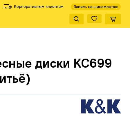
Корпоративным клиентам
Запись на шиномонтаж
Закрыть по
ели
Все производители
есные диски KC699
литьё)
КиК