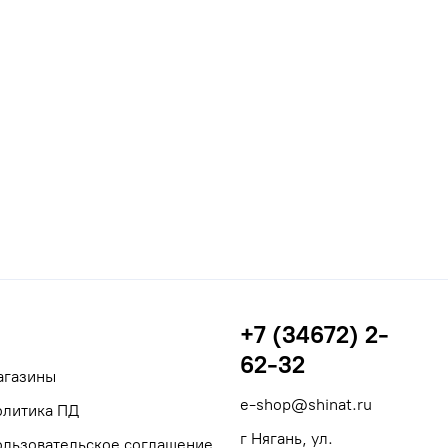
+7 (34672) 2-
62-32
агазины
e-shop@shinat.ru
олитика ПД
г Нягань, ул.
ользовательское соглашение