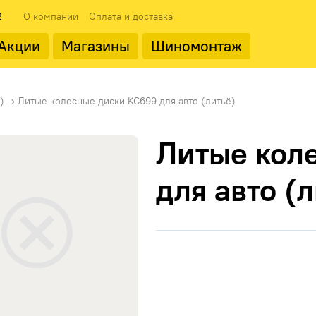
2
О компании
Оплата и доставка
Акции
Магазины
Шиномонтаж
ода
Популярные производит
)
→
Литые колесные диски KC699 для авто (литьё)
Литые кол
для авто (
Landrock
ФМЗ