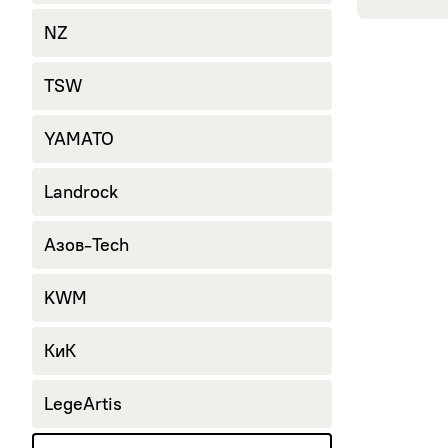
NZ
TSW
YAMATO
Landrock
Азов-Tech
KWM
КиК
LegeArtis