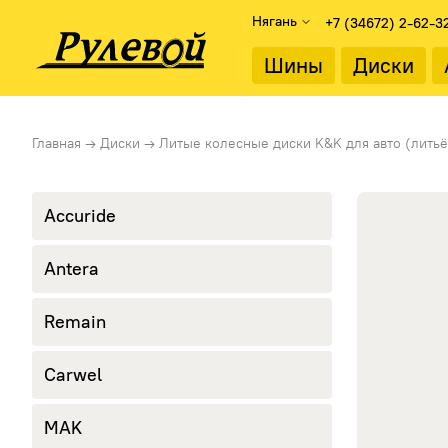
Нягань
+7 (34672) 2-62-3
Найти
Шины
Диски
Подбор дисков
Диаметр об
Главная
→
Диски
→
Литые колесные диски K&K для авто (литьё
Каталог дисков
13"
Подбор по параметрам
14"
15"
Accuride
Тип диска
16"
Литые диски
17"
Antera
Стальные диски
18"
19"
Remain
20"
21"
22"
Carwel
MAK