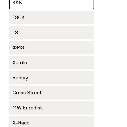
K&K
ТЗСК
LS
ФМЗ
X-trike
Replay
Cross Street
MW Eurodisk
X-Race