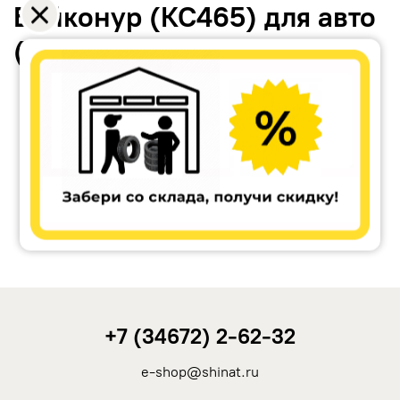
Байконур (КС465) для авто
(литьё)
Accuride
Antera
Remain
Carwel
+7 (34672) 2-62-32
MAK
e-shop@shinat.ru