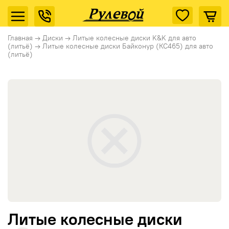
Главная
→
Диски
→
Литые колесные диски K&K для авто
(литьё)
→
Литые колесные диски Байконур (КС465) для авто
(литьё)
Литые колесные диски