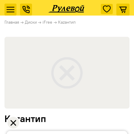
Главная
→
Диски
→
iFree
→
Каzантип
Каzантип