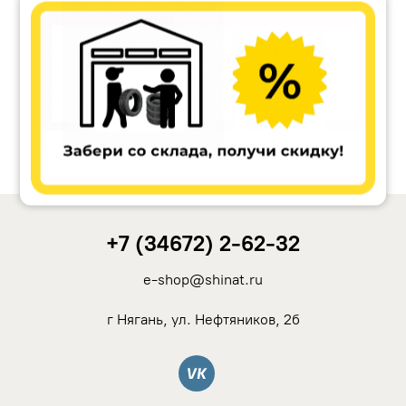
Accuride
Antera
Remain
Carwel
+7 (34672) 2-62-32
MAK
e-shop@shinat.ru
NZ
г Нягань, ул. Нефтяников, 2б
TSW
Вконтакте